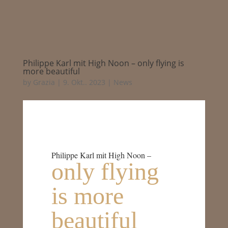
Philippe Karl mit High Noon – only flying is
more beautiful
by
Grazia
|
9. Okt.. 2023
|
News
Philippe Karl mit High Noon –
only flying
is more
beautiful