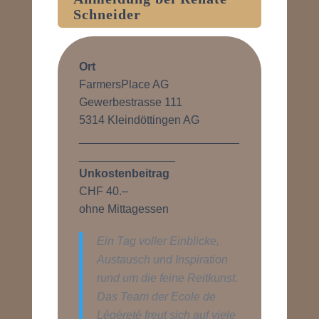
Schneider
Ort
FarmersPlace AG
Gewerbestrasse 111
5314 Kleindöttingen AG
_________________________
_______________
Unkostenbeitrag
CHF 40.–
ohne Mittagessen
Ein Tag voller Einblicke,
Austausch und Inspiration
rund um die feine Reitkunst.
Das Team der Ecole de
Légèreté freut sich auf viele