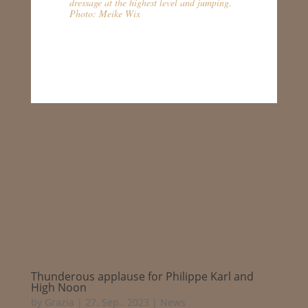
dressage at the highest level and jumping.
Photo: Meike Wix
Thunderous applause for Philippe Karl and
High Noon
by
Grazia
|
27. Sep.. 2023
|
News