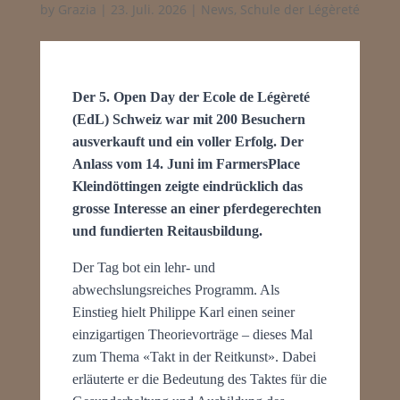
by
Grazia
|
23. Juli. 2026
|
News
,
Schule der Légèreté
Der 5. Open Day der Ecole de Légèreté
(EdL) Schweiz war mit 200 Besuchern
ausverkauft und ein voller Erfolg. Der
Anlass vom 14. Juni im FarmersPlace
Kleindöttingen zeigte eindrücklich das
grosse Interesse an einer pferdegerechten
und fundierten Reitausbildung.
Der Tag bot ein lehr- und
abwechslungsreiches Programm. Als
Einstieg hielt Philippe Karl einen seiner
einzigartigen Theorievorträge – dieses Mal
zum Thema «Takt in der Reitkunst». Dabei
erläuterte er die Bedeutung des Taktes für die