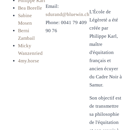
Philippe Karl
Email:
Bea Borelle
L'École de
sdurand@bluewin.ch
Sabine
Légèreté
a été
Phone: 0041 79 409
Mosen
créée par
Berni
90 76
Philippe Karl,
Zambail
maître
Micky
d'équitation
Wanzenried
français et
4my.horse
ancien écuyer
du Cadre Noir à
Samur.
Son objectif est
de transmettre
sa philosophie
de l'équitation