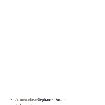
Liens
Contact
L'École
de
Farmersplace
Stéphanie Durand
Légèreté