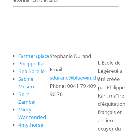
Liens
Contact
L'École de
Légèreté
Farmersplace
Stéphanie Durand
L'École de
Philippe Karl
Email:
Légèreté
a
Bea Borelle
sdurand@bluewin.ch
Sabine
été créée
Phone: 0041 79 409
Mosen
par Philippe
Berni
90 76
Karl, maître
Zambail
d'équitation
Micky
français et
Wanzenried
ancien
4my.horse
écuyer du